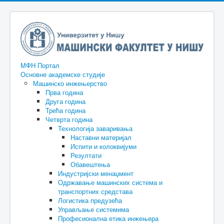
МФН Портал
Основне академске студије
Машинско инжењерство
Прва година
Друга година
Трећа година
Четврта година
Технологија заваривања
Наставни материјал
Испити и колоквијуми
Резултати
Обавештења
Индустријски менаџмент
Одржавање машинских система и
транспортних средстава
Логистика предузећа
Управљање системима
Професионална етика инжењера