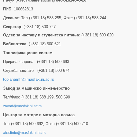
Рачун (Атестирање возила)
840-32814845-20
ПИБ 100662813
Деканат
: Тел (+381 18) 588 255, Факс (+381 18) 588 244
Секретар
: (+381 18) 500 727
Одсек за наставу и студентска питања
: (+381 18) 500 620
Библиотека
: (+381 18) 500 621
Tоплификациони систем
Пријава кварова (+381 18) 500 693
Служба наплате (+381 18) 500 674
toplanamfn@masfak.ni.ac.rs
Завод за машинско инжењерство
Тел/Факс (+381 18) 588 199, 500 699
zavod@masfak.ni.ac.rs
Центар за моторе и моторна возила
Тел (+381 18) 500 692, Факс (+381 18) 500 710
atestinfo@masfak.ni.ac.rs