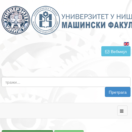
Вебмејл
Претрага