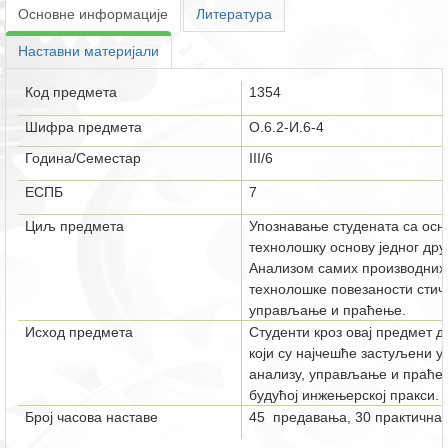
Основне информације
Литература
Наставни материјали
Код предмета
1354
Шифра предмета
O.6.2-И.6-4
Година/Семестар
III/6
ЕСПБ
7
Циљ предмета
Упознавање студената са осн
технолошку основу једног дру
Анализом самих производних
технолошке повезаности стичу
управљање и праћење.
Исход предмета
Студенти кроз овај предмет 
који су најчешће застуљени у
анализу, управљање и праћењ
будућој
инжењерској пракси.
Број часова наставе
45 предавања, 30 практична 