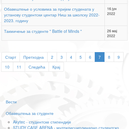
Обавештење о условима за пријем студената у
16 јун
2022
установу студентски центар Ниш за школску 2022-
2023. годину
Такмичење за студенте " Battle of Minds "
26 мај
2022
Старт
Претходна
2
3
4
5
6
7
8
9
10
11
Следећа
Крај
Вести
Обавештења за студенте
Akytec - студентске стипендије
STUDY CASE ARENA - мултидисциплинарно студентско