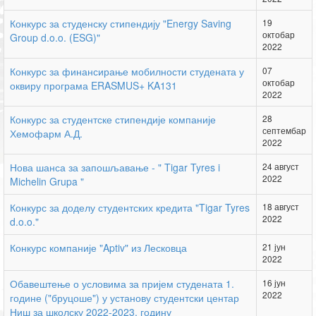
Конкурс за студенску стипендију "Energy Saving
19
октобар
Group d.o.o. (ESG)"
2022
Конкурс за финансирање мобилности студената у
07
октобар
оквиру програма ERASMUS+ KA131
2022
Конкурс за студентске стипендије компаније
28
септембар
Хемофарм А.Д.
2022
Нова шанса за запошљавање - " Tigar Tyres i
24 август
2022
Michelin Grupa "
Конкурс за доделу студентских кредита "Tigar Tyres
18 август
2022
d.o.o."
Конкурс компаније "Aptiv" из Лесковца
21 јун
2022
Обавештење о условима за пријем студената 1.
16 јун
2022
године ("бруцоше") у установу студентски центар
Ниш за школску 2022-2023. годину