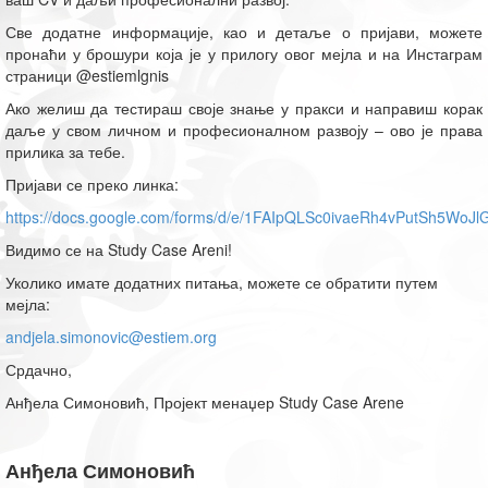
Све додатне информације, као и детаље о пријави, можете
пронаћи у брошури која је у прилогу овог мејла и на Инстаграм
страници @estiemlgnis
Ако желиш да тестираш своје знање у пракси и направиш корак
даље у свом личном и професионалном развоју – ово је права
прилика за тебе.
Пријави се преко линка:
https://docs.google.com/forms/d/e/1FAIpQLSc0ivaeRh4vPutSh5Wo
Видимо се на Study Case Areni!
Уколико имате додатних питања, можете се обратити путем
мејла:
andjela.simonovic@estiem.org
Срдачно,
Анђела Симоновић, Пројект менаџер Study Case Arene
Анђела Симоновић