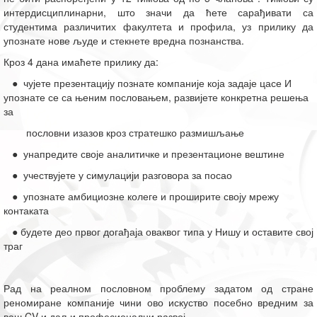
интердисциплинарни, што значи да ћете сарађивати са
студентима различитих факултета и профила, уз прилику да
упознате нове људе и стекнете вредна познанства.
Кроз 4 дана имаћете прилику да:
● чујете презентацију познате компаније која задаје цасе И
упознате се са њеним пословањем, развијете конкретна решења
за
пословни изазов кроз стратешко размишљање
● унапредите своје аналитичке и презентационе вештине
● учествујете у симулацији разговора за посао
● упознате амбициозне колеге и проширите своју мрежу
контаката
● будете део првог догађаја оваквог типа у Нишу и оставите свој
траг
Рад на реалном пословном проблему задатом од стране
реномиране компаније чини ово искуство посебно вредним за
ваш CV и даљи професионални развој.