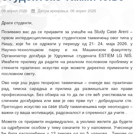
06 април 2026
Датум креирања: 06 април 2026
Драги студенти,
Позивамо вас да се пријавите за учешће на Study Case Areni –
првом интердисциплинарном студентском такмичењу овог типа у
Нишу, које ће се одржати у периоду од 21- 24. маја 2026. у
Научно-технолошком парку и на Машинском факултету.
Организатор догађаја је Удружење студената ESTIEM LG NIŠ.
Имаћете прилику да радите на реалном пословном проблему и
стекнете практично искуство које можете директно применити у
пословном свету.
Ово није још једно теоријско такмичење – очекује вас практичан
рад, тимска сарадња и прилика да размишљате као прави
професионалци. Без обзира на то да ли сте већ учествовали на
сличним догађајима или вам је ово први пут - добродошли сте.
Претходно искуство на case study такмичењима није неопходно –
важни су ваша мотивација, радозналост и спремност да учите .
Можете се пријавити индивидуално, а уколико желите да будете
са одређеном особом у тиму означите то у напомени. Учесници
ће бити распоређени у 12 тимова од по 5 чланова . Тимови су