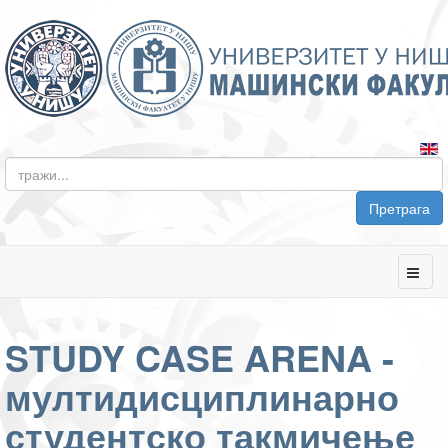
Претрага
STUDY CASE ARENA -
мултидисциплинарно
студентско такмичење