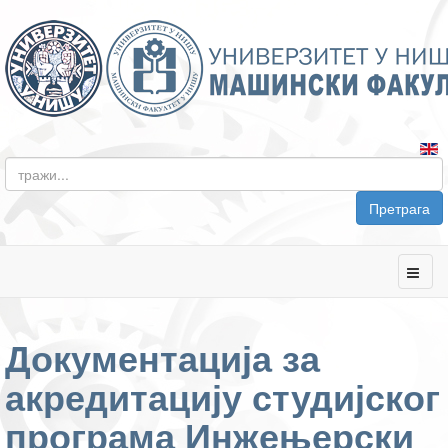
Претрага
Документација за
акредитацију студијског
програма Инжењерски