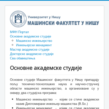
МФН Портал
Основне академске студије
Машинско инжењерство
Инжењерски менаџмент
Мастер академске студије
Докторске академске студије
Сва обавештења
Основне академске студије
Основне студије Машинског факултета у Нишу припадају
пољу техничко-технолошких наука и научно-стручној
области машинско инжењерство, а организоване су у
оквиру два студијска програма:
Машинско инжењерствo - којим се стиче академски
назив Дипломирани инжењер машинства (B.Sc.)
Инжењерски менаџмент - којим се стиче академски