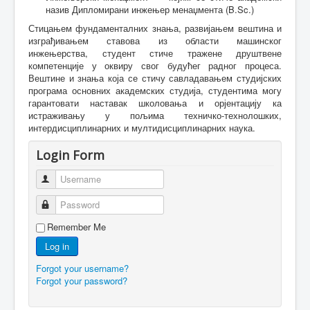
назив Дипломирани инжењер менаџмента (B.Sc.)
Стицањем фундаменталних знања, развијањем вештина и
изграђивањем ставова из области машинског
инжењерства, студент стиче тражене друштвене
компетенције у оквиру свог будућег радног процеса.
Вештине и знања која се стичу савладавањем студијских
програма основних академских студија, студентима могу
гарантовати наставак школовања и орјентацију ка
истраживању у пољима техничко-технолошких,
интердисциплинарних и мултидисциплинарних наука.
Login Form
Username
Password
Remember Me
Log in
Forgot your username?
Forgot your password?