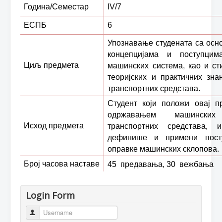
Година/Семестар
IV/7
ЕСПБ
6
Упознавање студената са осн
концепцијама и поступци
Циљ предмета
машинских система,
као и с
теоријских и практичних зн
транспортних средстава.
Студент који положи овај п
одржавањем машинск
Исход предмета
транспортних средстава,
и 
дефинише и примени пост
оправке машинских склопова.
Број часова наставе
45
предавања,
30
вежбања
Login Form
Username