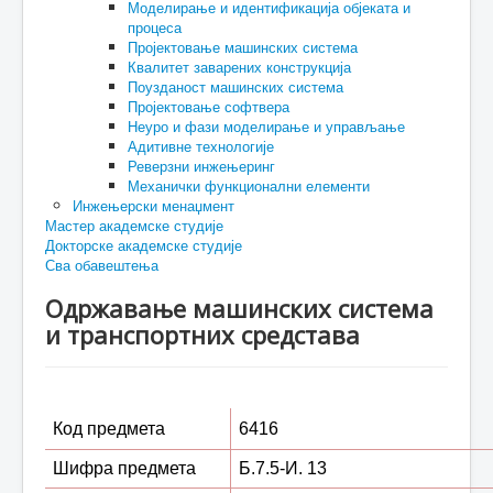
Моделирање и идентификација објеката и
процеса
Пројектовање машинских система
Квалитет заварених конструкција
Поузданост машинских система
Пројектовање софтвера
Неуро и фази моделирање и управљање
Адитивне технологије
Реверзни инжењеринг
Механички функционални елементи
Инжењерски менаџмент
Мастер академске студије
Докторске академске студије
Сва обавештења
Одржавање машинских система
и транспортних средстава
Код предмета
6416
Шифра предмета
Б.7.5-И. 13