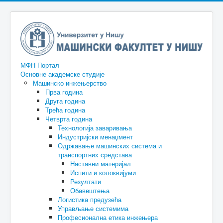
МФН Портал
Основне академске студије
Машинско инжењерство
Прва година
Друга година
Трећа година
Четврта година
Технологија заваривања
Индустријски менаџмент
Одржавање машинских система и
транспортних средстава
Наставни материјал
Испити и колоквијуми
Резултати
Обавештења
Логистика предузећа
Управљање системима
Професионална етика инжењера