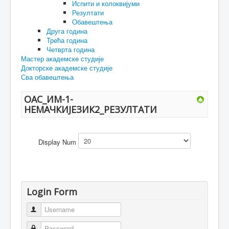
Испити и колоквијуми
Резултати
Обавештења
Друга година
Трећа година
Четврта година
Мастер академске студије
Докторске академске студије
Сва обавештења
ОАС_ИМ-1-
НЕМАЧКИЈЕЗИК2_РЕЗУЛТАТИ
Display Num
Login Form
Username
Password