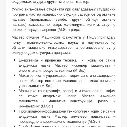
академских студија другог степена - мастер.
Укупно ангажовање студената при савладавању студијских
програма мастер академских студија састоји се од активне
наставе (предавања, вежбе, други облици активне
наставе), самосталног рада, колоквијума, испита, стручне
праксе и израде завршног (M.Sc.) рада.
Мастер студије Машинског факултета у Нишу припадају
пољу техничко-технолошких наука и научно-стручној
области машинско инжењерство, а организоване су у
оквиру
седам
студијска програма:
Енергетика и процесна техника - којим се стиче
академски назив Мастер инжењер машинства
-
енергетика и процесна техника
(М.Sc.)
Мехатроника и управљање -
којим се стиче академски
назив Мастер инжењер машинства
– мехатроника и
управљање
(М.Sc.)
Машинске конструкције, развој и инежењеринг -
којим
се стиче академски назив Мастер инжењер
машинства
- машинске конструкције, развој и
инжењеринг
(М.Sc.)
Производно-информационе технологије -
којим се стиче
академски назив Мастер инжењер машинства
–
производно-информационе технологије
(М.Sc.)
Саобраћајно машинство, транспорт и логистика -
којим