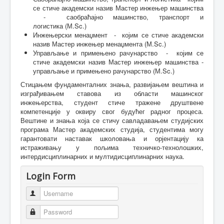
се стиче академски назив Мастер инжењер машинства
- саобраћајно машинство, транспорт и
логистика
(М.Sc.)
Инжењерски менаџмент - којим се стиче академски
назив Мастер инжењер менаџмента (М.Sc.)
Управљање и примењено рачунарство - којим се
стиче академски назив Мастер инжењер машинства -
управљање и примењено рачунарство (М.Sc.)
Стицањем фундаменталних знања, развијањем вештина и
изграђивањем ставова из области машинског
инжењерства, студент стиче тражене друштвене
компетенције у оквиру свог будућег радног процеса.
Вештине и знања која се стичу савладавањем студијских
програма Мастер академских студија, студентима могу
гарантовати наставак школовања и орјентацију ка
истраживању у пољима техничко-технолошких,
интердисциплинарних и мултидисциплинарних наука
.
Login Form
Username
Password