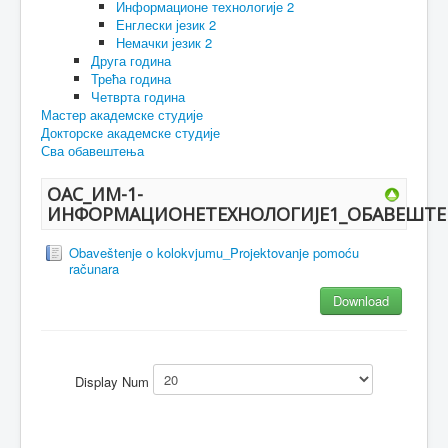
Информационе технологије 2
Енглески језик 2
Немачки језик 2
Друга година
Трећа година
Четврта година
Мастер академске студије
Докторске академске студије
Сва обавештења
ОАС_ИМ-1-
ИНФОРМАЦИОНЕТЕХНОЛОГИЈЕ1_ОБАВЕШТ
Obaveštenje o kolokvjumu_Projektovanje pomoću
računara
Download
Display Num