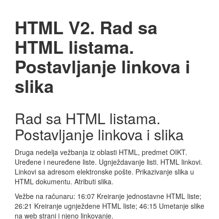
OIKT
HTML V2. Rad sa
HTML listama.
HTML. Uvod u HTML
Postavljanje linkova i
HTML. Rad sa listama
slika
HTML. Rad sa tabelama
Baze podataka. Uvod i dizajn
Rad sa HTML listama.
Baze podataka. Relacije i upiti
Postavljanje linkova i slika
Druga nedelja vežbanja iz oblasti HTML, predmet OIKT.
Uređene i neuređene liste. Ugnježdavanje listi. HTML linkovi.
Linkovi sa adresom elektronske pošte. Prikazivanje slika u
HTML dokumentu. Atributi slika.
Vežbe na računaru: 16:07 Kreiranje jednostavne HTML liste;
26:21 Kreiranje ugnježdene HTML liste; 46:15 Umetanje slike
na web strani i njeno linkovanje.