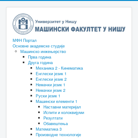
МФН Портал
Основне академске студије
Машинско инжењерство
Прва година
Друга година
Механика 2 - Кинематика
Енглески језик 1
Енглески језик 2
Немачки језик 1
Немачки језик 2
Руски језик 1
Машински елементи 1
Наставни материјал
Испити и колоквијуми
Резултати
Обавештења
Математика 3
Производне технологије