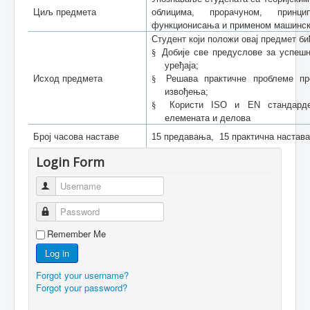
Циљ предмета
облицима, прорачуном, принц
функционисања и применом машинск
Студент који положи овај предмет би
§
Добије све предуслове за успеш
уређаја;
Исход предмета
§
Решава практичне проблеме пр
извођења;
§
Користи
ISO
и
EN
стандарде
елемената и делова
Број часова наставе
15 предавања, 15 практична настав
Login Form
Username
Password
Remember Me
Log in
Forgot your username?
Forgot your password?