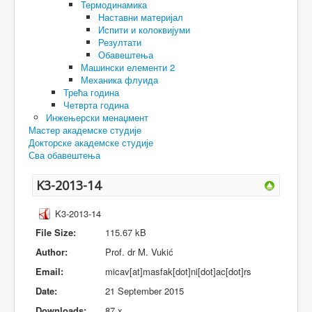
Термодинамика
Наставни материјал
Испити и колоквијуми
Резултати
Обавештења
Машински елементи 2
Механика флуида
Трећа година
Четврта година
Инжењерски менаџмент
Мастер академске студије
Докторске академске студије
Сва обавештења
K3-2013-14
K3-2013-14
File Size:
115.67 kB
Author:
Prof. dr M. Vukić
Email:
micav[at]masfak[dot]ni[dot]ac[dot]rs
Date:
21 September 2015
Downloads:
87 x