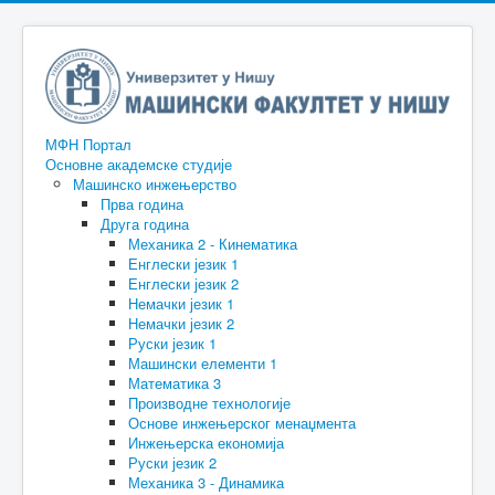
МФН Портал
Основне академске студије
Машинско инжењерство
Прва година
Друга година
Механика 2 - Кинематика
Енглески језик 1
Енглески језик 2
Немачки језик 1
Немачки језик 2
Руски језик 1
Машински елементи 1
Математика 3
Производне технологије
Основе инжењерског менаџмента
Инжењерска економија
Руски језик 2
Механика 3 - Динамика