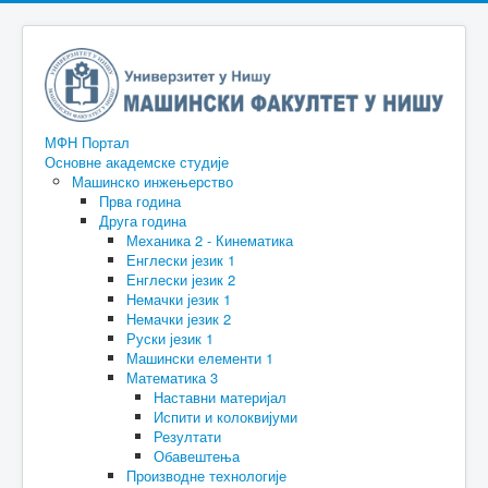
МФН Портал
Основне академске студије
Машинско инжењерство
Прва година
Друга година
Механика 2 - Кинематика
Енглески језик 1
Енглески језик 2
Немачки језик 1
Немачки језик 2
Руски језик 1
Машински елементи 1
Математика 3
Наставни материјал
Испити и колоквијуми
Резултати
Обавештења
Производне технологије