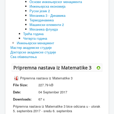
Основе инжењерског менаџмента
Инжењерска економија
Руски језик 2
Механика 3 - Динамика
Термодинамика
Машински елементи 2
Механика флуида
Трећа година
Четврта година
Инжењерски менаџмент
Мастер академске студије
Докторске академске студије
Сва обавештења
Pripremna nastava iz Matematike 3
Pripremna nastava iz Matematike 3
File Size:
227.79 kB
Date:
04 September 2017
Downloads:
67 x
Pripremna nastava iz Matematike 3 bice odrzana u - utorak
5. septembra 2017 - sredu 6. septembra