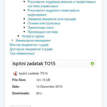
Рачунарски подржана анализа и пројектовање
система управљања
Рачунарски подржано геометријско
моделирање
Заварене машинске конструкције
Основе конструисања
Преносници снаге
Производни системи
Четврта година
Инжењерски менаџмент
Мастер академске студије
Докторске академске студије
Сва обавештења
Ispitni zadatak TO15
Ispitni zadatak TO15
File Size:
141.74 kB
Date:
14 December 2015
Downloads:
29 x