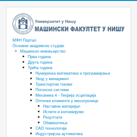
МФН Портал
Основне академске студије
Машинско инжењерство
Прва година
Друга година
Трећа година
Нумеричка математика и програмирање
Увод у менаџмент
Транспортни токови
Погонски системи
Механика 4 - Теорија осцилација
Оптички елементи у мехатроници
Наставни материјал
Испити и колоквијуми
Резултати
Обавештења
CAD технологије
Индустријска аутоматика