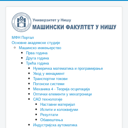
МФН Портал
Основне академске студије
Машинско инжењерство
Прва година
Друга година
Трећа година
Нумеричка математика и програмирање
Увод у менаџмент
Транспортни токови
Погонски системи
Механика 4 - Теорија осцилација
Оптички елементи у мехатроници
CAD технологије
Наставни материјал
Испити и колоквијуми
Резултати
Обавештења
Индустријска аутоматика