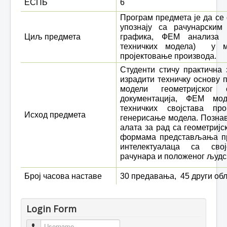
ЕСПБ
6
Програм предмета је да се
упознају са рачунарским 
Циљ предмета
графика, ФЕМ анализа 
техничких модела)
у м
пројектовање производа.
Студенти стичу практична
израдити техничку основу п
модели геометријског 
документација, ФЕМ мо
техничких својстава пр
Исход предмета
генерисање модела. Позна
алата за рад са геометриј
формама представљања пр
интелектуалаца са сво
рачунара и положеног људс
Број часова наставе
30 предавања,
45 други об
Login Form
Username