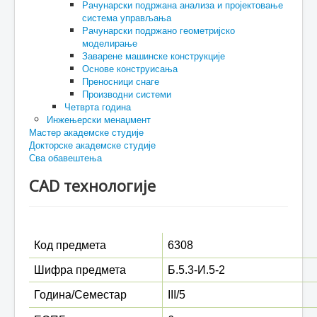
Рачунарски подржана анализа и пројектовање
система управљања
Рачунарски подржано геометријско
моделирање
Заварене машинске конструкције
Основе конструисања
Преносници снаге
Производни системи
Четврта година
Инжењерски менаџмент
Мастер академске студије
Докторске академске студије
Сва обавештења
CAD технологије
Код предмета
6308
Шифра предмета
Б.5.3-И.5-2
Година/Семестар
III/5