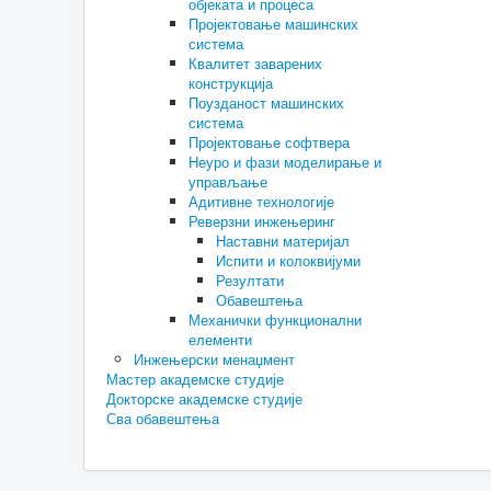
објеката и процеса
Пројектовање машинских
система
Квалитет заварених
конструкција
Поузданост машинских
система
Пројектовање софтвера
Неуро и фази моделирање и
управљање
Адитивне технологије
Реверзни инжењеринг
Наставни материјал
Испити и колоквијуми
Резултати
Обавештења
Механички функционални
елементи
Инжењерски менаџмент
Мастер академске студије
Докторске академске студије
Сва обавештења