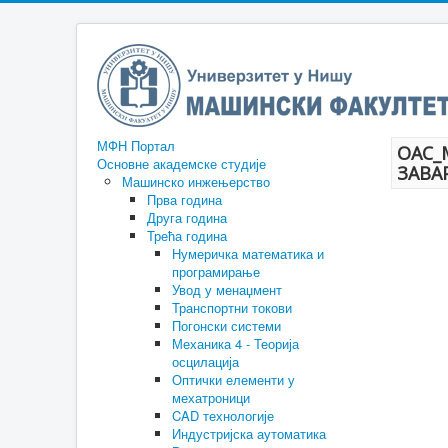
МФН Портал
ОАС_
Основне академске студије
ЗАВА
Машинско инжењерство
Прва година
Друга година
Трећа година
Нумеричка математика и
програмирање
Увод у менаџмент
Транспортни токови
Погонски системи
Механика 4 - Теорија
осцилација
Оптички елементи у
мехатроници
CAD технологије
Индустријска аутоматика