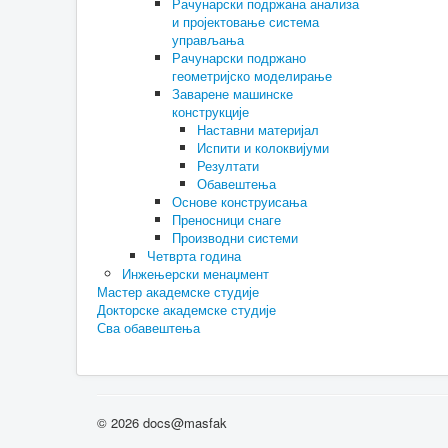
Рачунарски подржана анализа
и пројектовање система
управљања
Рачунарски подржано
геометријско моделирање
Заварене машинске
конструкције
Наставни материјал
Испити и колоквијуми
Резултати
Обавештења
Основе конструисања
Преносници снаге
Производни системи
Четврта година
Инжењерски менаџмент
Мастер академске студије
Докторске академске студије
Сва обавештења
© 2026 docs@masfak