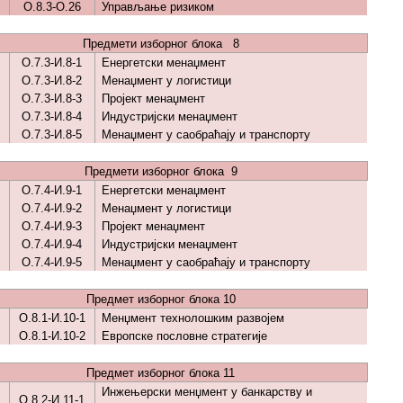
О.8.3-О.26
Управљање ризиком
Предмети изборног блока 8
О.7.3-И.8-1
Енергетски менаџмент
О.7.3-И.8-2
Менаџмент у логистици
О.7.3-И.8-3
Пројект менаџмент
О.7.3-И.8-4
Индустријски менаџмент
О.7.3-И.8-5
Менаџмент у саобраћају и транспорту
Предмети изборног блока 9
О.7.4-И.9-1
Енергетски менаџмент
О.7.4-И.9-2
Менаџмент у логистици
О.7.4-И.9-3
Пројект менаџмент
О.7.4-И.9-4
Индустријски менаџмент
О.7.4-И.9-5
Менаџмент у саобраћају и транспорту
Предмет изборног блока 10
О.8.1-И.10-1
Менџмент технолошким развојем
О.8.1-И.10-2
Европске пословне стратегије
Предмет изборног блока 11
Инжењерски менџмент у банкарству и
О.8.2-И.11-1