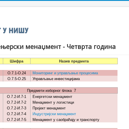
њерски менаџмент - Четврта година
Шифра
Назив предмета
О.7.1-О.24
Мониторинг и управљање процесима
О.7.5-О.25
Управљање инвестицијама
Предмети изборног блока 7
О.7.2-И.7-1
Енергетски менаџмент
О.7.2-И.7-2
Менаџмент у логистици
О.7.2-И.7-3
Пројект менаџмент
О.7.2-И.7-4
Индустријски менаџмент
О.7.2-И.7-5
Менаџмент у саобраћају и транспорту