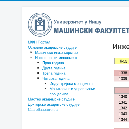
МФН Портал
Инже
Основне академске студије
Машинско инжењерство
Инжењерски менаџмент
Код
Прва година
Друга година
Трећа година
1338
Четврта година
1339
Индустријски менаџмент
Мониторинг и управљање
процесима
1340
Мастер академске студије
1341
Докторске академске студије
1342
Сва обавештења
1343
1344