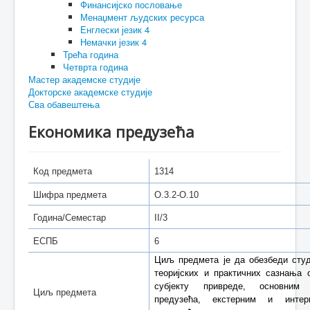
Финансијско пословање
Менаџмент људских ресурса
Енглески језик 4
Немачки језик 4
Трећа година
Четврта година
Мастер академске студије
Докторске академске студије
Сва обавештења
Економика предузећа
Код предмета
1314
Шифра предмета
O.3.2-О.10
Година/Семестар
II/3
ЕСПБ
6
Циљ предмета је да обезбеди сту
теоријских и практичних сазнања 
субјекту привреде, основним
Циљ предмета
предузећа, екстерним и интер