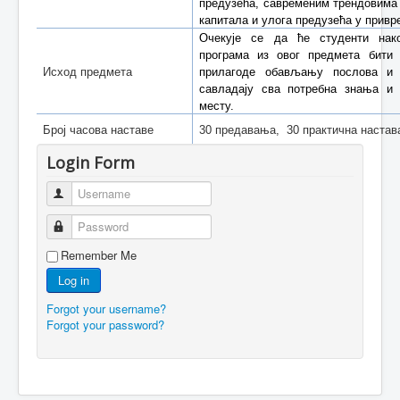
предузећа, савременим трендовима 
капитала и улога предузећа у прив
Очекује се да ће студенти нако
програма из овог
предмета бити
Исход предмета
прилагоде обављању послова и 
савладају сва потребна знања и
месту.
Број часова наставе
30 предавања, 30 практична настав
Login Form
Username
Password
Remember Me
Log in
Forgot your username?
Forgot your password?