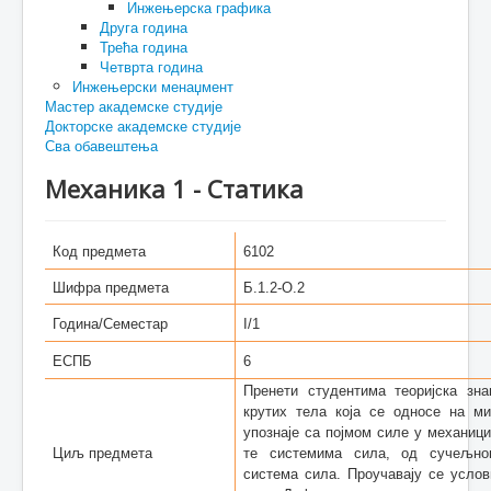
Инжењерска графика
Друга година
Трећа година
Четврта година
Инжењерски менаџмент
Мастер академске студије
Докторске академске студије
Сва обавештења
Механика 1 - Статика
Код предмета
6102
Шифра предмета
Б.1.2-О.2
Година/Семестар
I/1
ЕСПБ
6
Пренети студентима теоријска зн
крутих тела која се односе на м
упознаје са појмом силе у механиц
Циљ предмета
те системима сила, од сучељно
система сила. Проучавају се усло