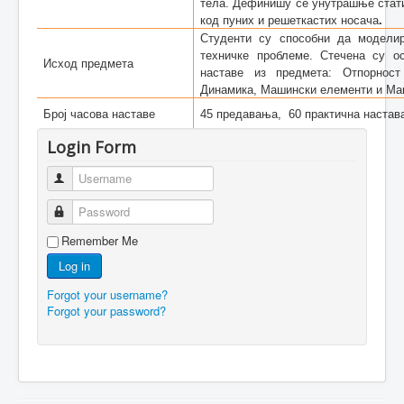
тела. Дефинишу се унутрашње стат
код пуних и решеткастих носача
.
Студенти су способни да моделир
техничке проблеме. Стечена су о
Исход предмета
наставе из предмета: Отпорност 
Динамика, Машински елементи и Маш
Број часова наставе
45 предавања, 60 практична настав
Login Form
Username
Password
Remember Me
Log in
Forgot your username?
Forgot your password?