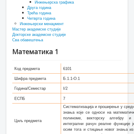
Инжењерска графика
Друга година
Трећа година
Четврта година
Инжењерски менаџмент
Мастер академске студије
Докторске академске студије
Сва обавештења
Математика 1
Код предмета
6101
Шифра предмета
Б.1.1-О.1
Година/Семестар
I/2
ЕСПБ
7
Систематизација и проширење у сред
знања које се односи на математичк
полиноме, векторску алгебру и
Циљ предмета
интегрални рачун реалне функције 
осим тога и стицање новог знања из