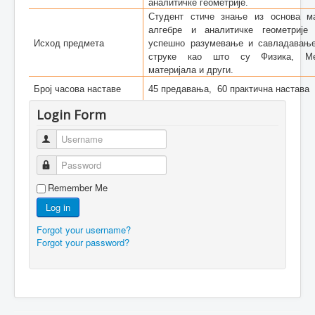
аналитичке геометрије.
Студент стиче знање из основа ма
алгебре и аналитичке геометрије
Исход предмета
успешно разумевање и савладавање
струке као што су Физика, Мех
материјала и други.
Број часова наставе
45 предавања, 60 практична настава
Login Form
Username
Password
Remember Me
Log in
Forgot your username?
Forgot your password?