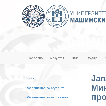
Насловна
Факултет
Упис
Студије
Јав
Вести
Мин
Обавештења за студенте
про
Обавештења за наставнике