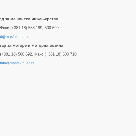
од за машинско инжењерство
Факс (+381 18) 588 199, 500 699
d@masfak.ni.ac.rs
тар за моторе и моторна возила
(+381 18) 500 692, Факс (+381 18) 500 710
tinfo@masfak.ni.ac.rs