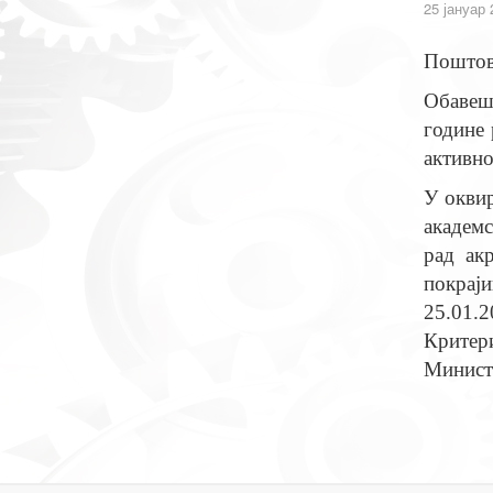
25 јануар 
Поштов
Обавеш
године 
активно
У оквир
академс
рад ак
покрај
25.01.
Крите
Минист