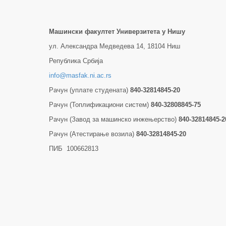
Машински факултет Универзитетa у Нишу
ул. Александра Медведева 14, 18104 Ниш
Република Србија
info@masfak.ni.ac.rs
Рачун (уплате студената)
840-32814845-20
Рачун (Топлификациони систем)
840-32808845-75
Рачун (Завод за машинско инжењерство)
840-32814845-2
Рачун (Атестирање возила)
840-32814845-20
ПИБ 100662813