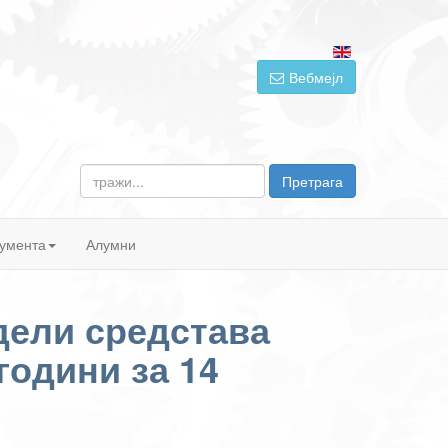
Вебмејл
тражи...
Претрага
умента
Алумни
дели средстава
години за 14