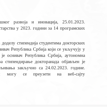
ког развоја и иновација, 25.01.2023.
тарства у 2023. години за 14 програмских
за доделу стипендија студентима докторских
нивач Република Србија који се укључују у
 је оснивач Република Србија, аутономна
за стипендирање докторанада објављен је
вљивања закључно са 24.02.2023. године.
ци могу се преузети на веб-сајту