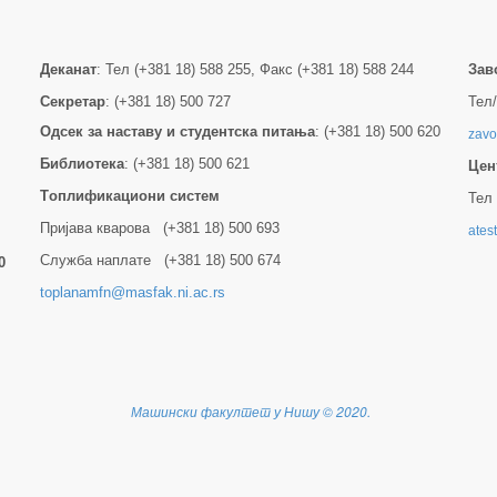
Деканат
: Тел (+381 18) 588 255, Факс (+381 18) 588 244
Зав
Секретар
: (+381 18) 500 727
Тел/
Одсек за наставу и студентска питања
: (+381 18) 500 620
zavo
Библиотека
: (+381 18) 500 621
Цен
Tоплификациони систем
Тел 
Пријава кварова (+381 18) 500 693
ates
Служба наплате (+381 18) 500 674
0
toplanamfn@masfak.ni.ac.rs
Машински факултет у Нишу
©
2020.