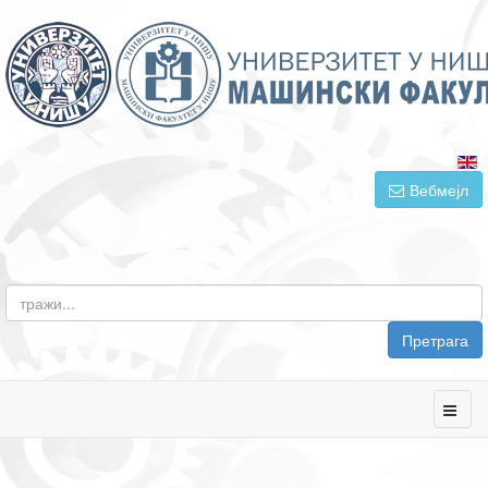
Вебмејл
Претрага