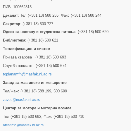
ПИБ 100662813
Деканат
: Тел (+381 18) 588 255, Факс (+381 18) 588 244
Секретар
: (+381 18) 500 727
Одсек за наставу и студентска питања
: (+381 18) 500 620
Библиотека
: (+381 18) 500 621
Tоплификациони систем
Пријава кварова (+381 18) 500 693
Служба наплате (+381 18) 500 674
toplanamfn@masfak.ni.ac.rs
Завод за машинско инжењерство
Тел/Факс (+381 18) 588 199, 500 699
zavod@masfak.ni.ac.rs
Центар за моторе и моторна возила
Тел (+381 18) 500 692, Факс (+381 18) 500 710
atestinfo@masfak.ni.ac.rs