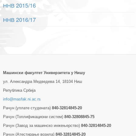
ННВ 2015/16
ННВ 2016/17
Машински факултет Универзитетa у Нишу
ул. Александра Медведева 14, 18104 Ниш
Република Србија
info@masfak.ni.ac.rs
Рачун (уплате студената)
840-32814845-20
Рачун (Топлификациони систем)
840-32808845-75
Рачун (Завод за машинско инжењерство)
840-32814845-20
Рачун (Атестирање возила)
840-32814845-20