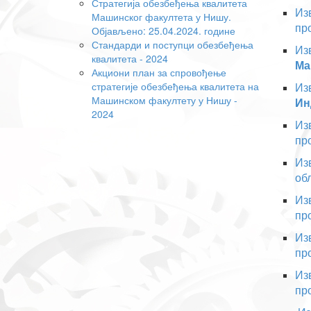
Стратегија обезбеђења квалитета
Из
Машинског факултета у Нишу.
пр
Објављено: 25.04.2024. године
Стандарди и поступци обезбеђења
Из
квалитета - 2024
Ма
Акциони план за спровођење
стратегије обезбеђења квалитета на
Из
Машинском факултету у Нишу -
Ин
2024
Из
пр
Из
об
Из
пр
Из
пр
Из
пр