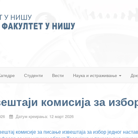
Катедре
Студенти
Вести
Наука и истраживање
Док
ештаји комисија за избо
026
Датум креирања: 12 март 2026
вештај комисије за писање извештаја за избор једног наст