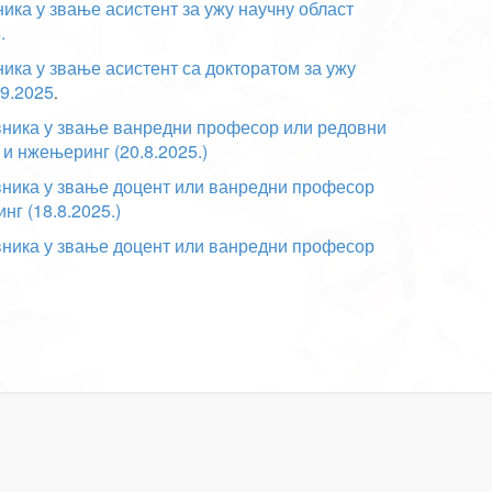
ика у звање асистент за ужу научну област
.
ника у звање асистент са докторатом за ужу
9.2025
.
авника у звање ванредни професор или редовни
и нжењеринг (20.8.2025.)
авника у звање доцент или ванредни професор
нг (18.8.2025.)
авника у звање доцент или ванредни професор