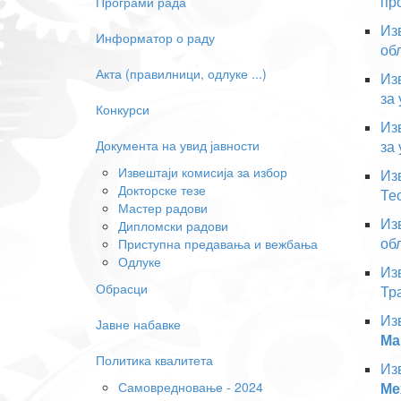
пр
Програми рада
Из
Информатор о раду
об
Акта (правилници, одлуке ...)
Из
за
Конкурси
Из
Документа на увид јавности
за
Извештаји комисија за избор
Из
Докторске тезе
Те
Мастер радови
Из
Дипломски радови
об
Приступна предавања и вежбања
Одлуке
Из
Обрасци
Тр
Из
Јавне набавке
Ма
Политика квалитета
Из
Самовредновање - 2024
Ме