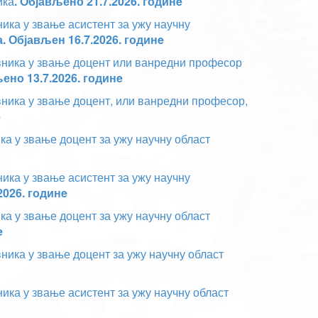
ика
. Објављено 21.7.2026. годинe
ника у звање асистент за ужу научну
а
. Објављен 16.7.2026. годинe
авника у звање доцент или ванредни професор
но 13.7.2026. годинe
вника у звање доцент, или ванредни професор,
e
ка у звање доцент за ужу научну област
ника у звање асистент за ужу научну
2026. годинe
ка у звање доцент за ужу научну област
e
вника у звање доцент за ужу научну област
ика у звање асистент за ужу научну област