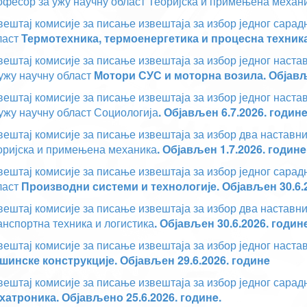
офесор за ужу научну област Теоријска и примењена механ
вештај комисије за писање извештаја за избор једног сарад
ласт
Термотехника, термоенергетика и процесна техник
вештај комисије за писање извештаја за избор једног наст
 ужу научну област
Мотори СУС и моторна возила. Објавље
вештај комисије за писање извештаја за избор једног наста
 ужу научну област Социологија
. Објављен 6.7.2026. годин
вештај комисије за писање извештаја за избор два наставни
оријска и примењена механика
. Објављен 1.7.2026. годинe
вештај комисије за писање извештаја за избор једног сарад
ласт
Производни системи и технологије
. Објављен 30.6.
вештај комисије за писање извештаја за избор два наставни
анспортна техника и логистика
. Објављен 30.6.2026. годин
вештај комисије за писање извештаја за избор једног наста
шинске конструкције. Објављен 29.6.2026. годинe
вештај комисије за писање извештаја за избор једног сарадн
хатроника. Објављено 25.6.2026. годинe.