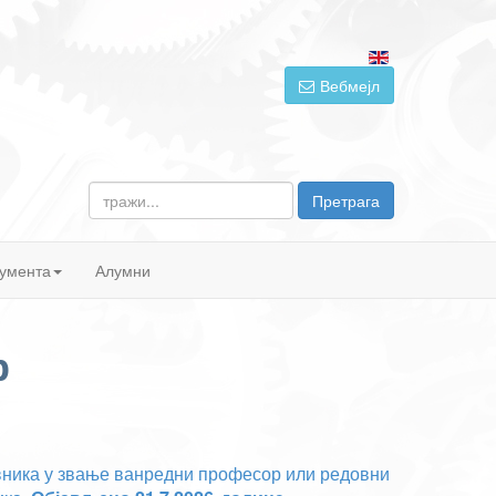
Вебмејл
тражи...
Претрага
умента
Алумни
р
авника у звање ванредни професор или редовни