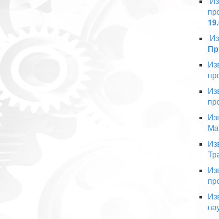
Из
пр
19
Из
Пр
Из
пр
Из
пр
Из
Ма
Из
Тр
Из
пр
Из
на