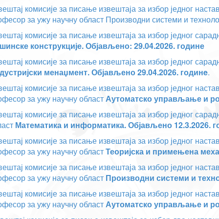
вештај комисије за писање извештаја за избор једног наст
офесор за ужу научну област Производни системи и техноло
вештај комисије за писање извештаја за избор једног сарадн
шинске конструкције. Објављено: 29.04.2026. године
вештај комисије за писање извештаја за избор једног сарадн
дустријски менаџмент. Објављено 29.04.2026. годинe
.
вештај комисије за писање извештаја за избор једног наст
офесор за ужу научну област
Аутоматско управљање и роб
вештај комисије за писање извештаја за избор једног сарад
ласт
Математика и информатика. Објављено 12.3.2026. г
вештај комисије за писање извештаја за избор једног наст
офесор за ужу научну област
Теоријска и примењена механ
вештај комисије за писање извештаја за избор једног наст
офесор за ужу научну област
Производни системи и технол
вештај комисије за писање извештаја за избор једног наст
офесор за ужу научну област
Аутоматско управљање и роб