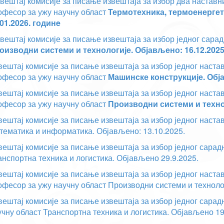
вештај комисије за писање извештаја за избор два настав
офесор за ужу научну област
Термотехника, термоенергет
.01.2026. годинe
вештај комисије за писање извештаја за избор једног сарад
оизводни системи и технологије. Објављено: 16.12.2025
вештај комисије за писање извештаја за избор једног наст
офесор за ужу научну област
Машинске конструкције. Обја
вештај комисије за писање извештаја за избор једног наст
офесор за ужу научну област
Производни системи и технол
вештај комисије за писање извештаја за избор једног наста
тематика и информатика. Објављено: 13.10.2025.
вештај комисије за писање извештаја за избор једног сарадн
анспортна техника и логистика. Објављено 29.9.2025.
вештај комисије за писање извештаја за избор једног наст
офесор за ужу научну област Производни системи и технолог
вештај комисије за писање извештаја за избор једног сарад
учну област Транспортна техника и логистика. Објављено 19