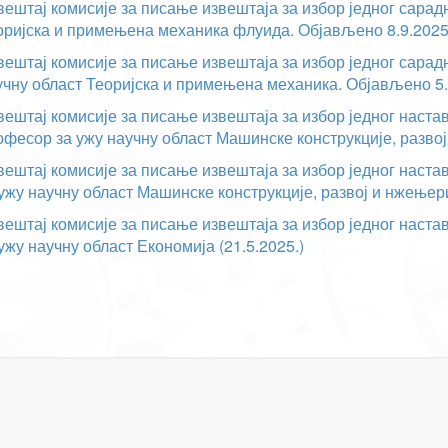
вештај комисије за писање извештаја за избор једног сарадн
оријска и примењена механика флуида. Објављено 8.9.2025
вештај комисије за писање извештаја за избор једног сарад
учну област Теоријска и примењена механика. Објављено 5.
вештај комисије за писање извештаја за избор једног наст
офесор за ужу научну област Машинске конструкције, развој 
вештај комисије за писање извештаја за избор једног наст
ужу научну област Машинске конструкције, развој и нжењери
вештај комисије за писање извештаја за избор једног наст
ужу научну област Економија (21.5.2025.)