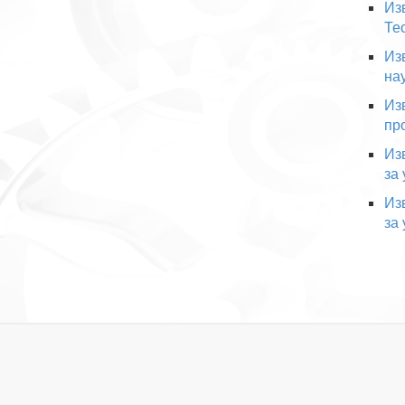
Из
Те
Из
на
Из
пр
Из
за 
Из
за 