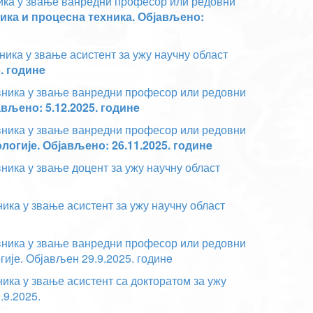
ника у звање ванредни професор или редовни
ика и процесна техника. Објављено:
ника у звање асистент за ужу научну област
. годинe
авника у звање ванредни професор или редовни
вљено: 5.12.2025. годинe
авника у звање ванредни професор или редовни
огије. Објављено: 26.11.2025. годинe
вника у звање доцент за ужу научну област
ика у звање асистент за ужу научну област
авника у звање ванредни професор или редовни
ије. Објављен 29.9.2025. годинe
ника у звање асистент са докторатом за ужу
.9.2025.