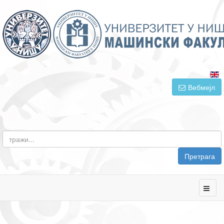
Вебмејл
Претрага