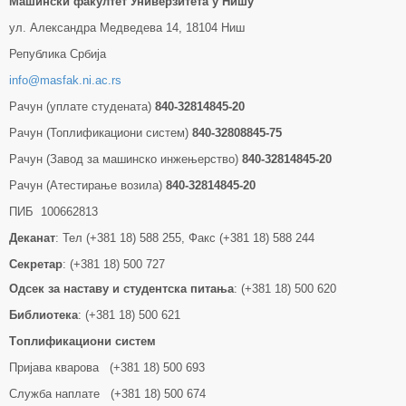
Машински факултет Универзитетa у Нишу
ул. Александра Медведева 14, 18104 Ниш
Република Србија
info@masfak.ni.ac.rs
Рачун (уплате студената)
840-32814845-20
Рачун (Топлификациони систем)
840-32808845-75
Рачун (Завод за машинско инжењерство)
840-32814845-20
Рачун (Атестирање возила)
840-32814845-20
ПИБ 100662813
Деканат
: Тел (+381 18) 588 255, Факс (+381 18) 588 244
Секретар
: (+381 18) 500 727
Одсек за наставу и студентска питања
: (+381 18) 500 620
Библиотека
: (+381 18) 500 621
Tоплификациони систем
Пријава кварова (+381 18) 500 693
Служба наплате (+381 18) 500 674