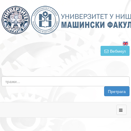
Вебмејл
Претрага