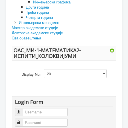
Инжењерска графика
Друга година
Трећа година
Четврта година
Инжењерски менаџмент
Мастер академске студије
Докторске академске студије
Сва обавештења
ОАС_МИ-1-МАТЕМАТИКА2-
ИСПИТИ_КОЛОКВИЈУМИ
Display Num
Login Form
Username
Password