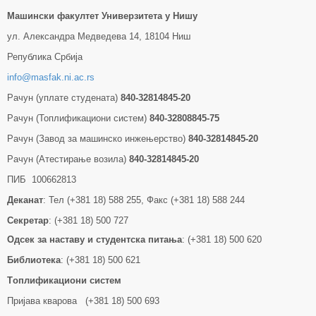
Машински факултет Универзитетa у Нишу
ул. Александра Медведева 14, 18104 Ниш
Република Србија
info@masfak.ni.ac.rs
Рачун (уплате студената)
840-32814845-20
Рачун (Топлификациони систем)
840-32808845-75
Рачун (Завод за машинско инжењерство)
840-32814845-20
Рачун (Атестирање возила)
840-32814845-20
ПИБ 100662813
Деканат
: Тел (+381 18) 588 255, Факс (+381 18) 588 244
Секретар
: (+381 18) 500 727
Одсек за наставу и студентска питања
: (+381 18) 500 620
Библиотека
: (+381 18) 500 621
Tоплификациони систем
Пријава кварова (+381 18) 500 693