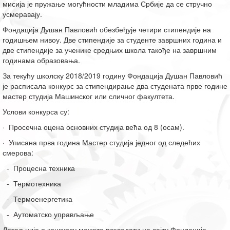
мисија је пружање могућности младима Србије да се стручно
усмеравају.
Фондација Душан Павловић обезбеђује четири стипендије на
годишњем нивоу. Две стипендије за студенте завршних година и
две стипендије за ученике средњих школа такође на завршним
годинама образовања.
За текућу школску 2018/2019 годину Фондација Душан Павловић
је расписала конкурс за стипендирање два студената прве године
мастер студија Машинског или сличног факултета.
Услови конкурса су:
· Просечна оцена основних студија већа од 8 (осам).
· Уписана прва година Мастер студија једног од следећих
смерова:
- Процесна техника
- Термотехника
- Термоенергетика
- Аутоматско управљање
Детаљније о конкурсу можете погледати на сајту Фондације