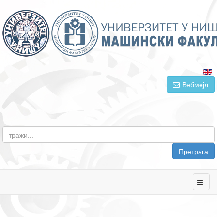
Вебмејл
Претрага