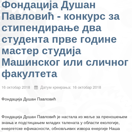
Фондација Душан
Павловић - конкурс за
стипендирање два
студента прве године
мастер студија
Машинског или сличног
факултета
16 октобар 2018
Датум креирања: 16 октобар 2018
Фондација Душан Павловић
Фондација Душан Павловић је настала из жеље за преношењем
знања и подстицањем младих талената у области екологије,
енергетске ефикасности, обновљивих извора енергије Наша