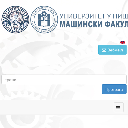
Вебмејл
Претрага