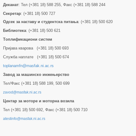
Деканат
: Тел (+381 18) 588 255, Факс (+381 18) 588 244
Секретар
: (+381 18) 500 727
Одсек за наставу и студентска питања
: (+381 18) 500 620
Библиотека
: (+381 18) 500 621
Tоплификациони систем
Пријава кварова (+381 18) 500 693
Служба наплате (+381 18) 500 674
toplanamfn@masfak.ni.ac.rs
Завод за машинско инжењерство
Тел/Факс (+381 18) 588 199, 500 699
zavod@masfak.ni.ac.rs
Центар за моторе и моторна возила
Тел (+381 18) 500 692, Факс (+381 18) 500 710
atestinfo@masfak.ni.ac.rs