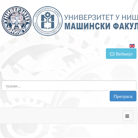
Вебмејл
Претрага