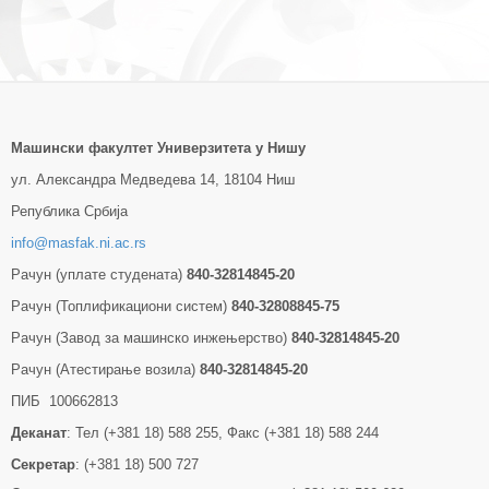
Машински факултет Универзитетa у Нишу
ул. Александра Медведева 14, 18104 Ниш
Република Србија
info@masfak.ni.ac.rs
Рачун (уплате студената)
840-32814845-20
Рачун (Топлификациони систем)
840-32808845-75
Рачун (Завод за машинско инжењерство)
840-32814845-20
Рачун (Атестирање возила)
840-32814845-20
ПИБ 100662813
Деканат
: Тел (+381 18) 588 255, Факс (+381 18) 588 244
Секретар
: (+381 18) 500 727