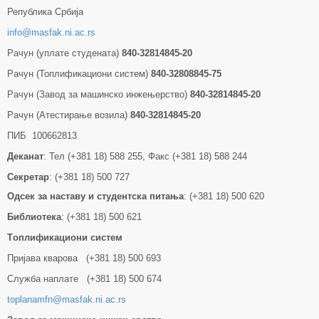
Република Србија
info@masfak.ni.ac.rs
Рачун (уплате студената)
840-32814845-20
Рачун (Топлификациони систем)
840-32808845-75
Рачун (Завод за машинско инжењерство)
840-32814845-20
Рачун (Атестирање возила)
840-32814845-20
ПИБ 100662813
Деканат
: Тел (+381 18) 588 255, Факс (+381 18) 588 244
Секретар
: (+381 18) 500 727
Одсек за наставу и студентска питања
: (+381 18) 500 620
Библиотека
: (+381 18) 500 621
Tоплификациони систем
Пријава кварова (+381 18) 500 693
Служба наплате (+381 18) 500 674
toplanamfn@masfak.ni.ac.rs