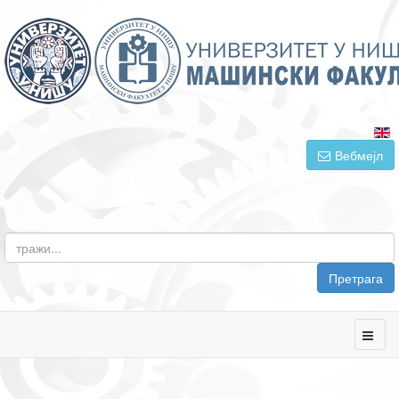
Вебмејл
Претрага