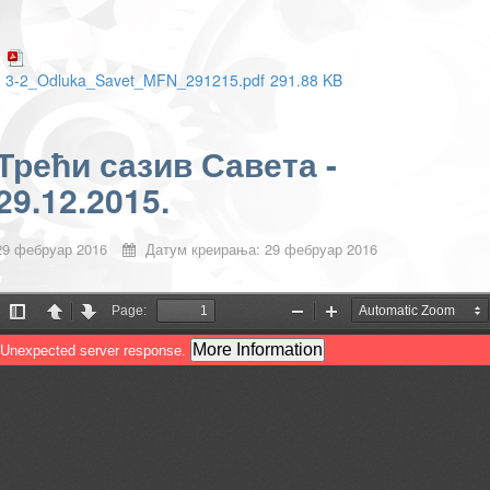
3-2_Odluka_Savet_MFN_291215.pdf
291.88 KB
Трећи сазив Савета -
29.12.2015.
29 фебруар 2016
Датум креирања: 29 фебруар 2016