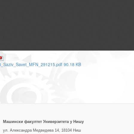
3_Saziv_Savet_MFN_291215.pdf
90.18 KB
Машински факултет Универзитетa у Нишу
ул. Александра Медведева 14, 18104 Ниш