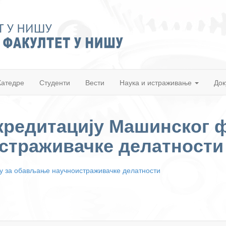
Катедре
Студенти
Вести
Наука и истраживање
Док
кредитацију Машинског ф
страживачке делатности
у за обављање научноистраживачке делатности