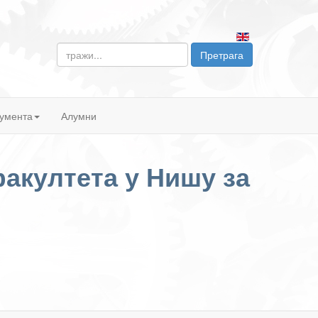
тражи...
Претрага
умента
Алумни
акултета у Нишу за