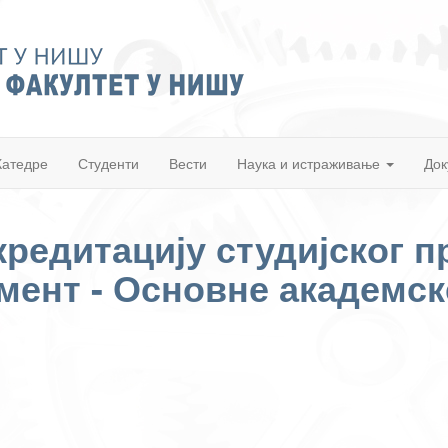
Катедре
Студенти
Вести
Наука и истраживање
Док
кредитацију студијског 
ент - Основне академске