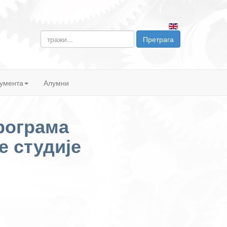
тражи...
Претрага
умента
Алумни
програма
 студије