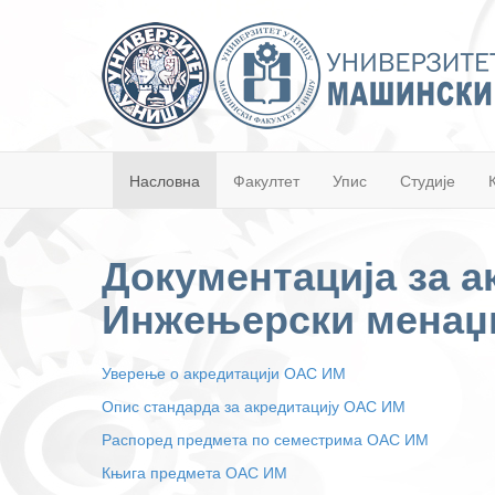
Насловна
Факултет
Упис
Студије
Документација за а
Инжењерски менаџм
Уверење о акредитацији ОАС ИМ
Опис стандарда за акредитацију ОАС ИМ
Распоред предмета по семестрима ОАС ИМ
Књига предмета ОАС ИМ