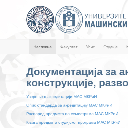
Насловна
Факултет
Упис
Студије
Документација за а
конструкције, разв
Уверење о акредитацији МАС МКРиИ
Опис стандарда за акредитацију МАС МКРиИ
Распоред предмета по семестрима МАС МКРиИ
Књига предмета студијског програма МАС МКРиИ