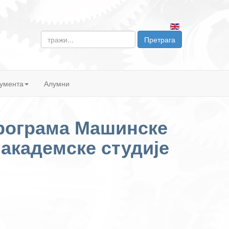
тражи...
Претрага
умента
Алумни
програма Машинске
 академске студије