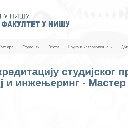
Катедре
Студенти
Вести
Наука и истраживање
Док
кредитацију студијског 
ој и инжењеринг - Мастер