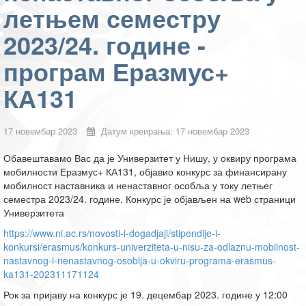
летњем семестру
2023/24. године -
програм Еразмус+
КА131
17 новембар 2023
Датум креирања: 17 новембар 2023
Обавештавамо Вас да је Универзитет у Нишу, у оквиру програма
мобилности Еразмус+ КА131, објавио конкурс за финансирану
мобилност наставника и ненаставног особља у току летњег
семестра 2023/24. године. Конкурс је објављен на web страници
Универзитета
https://www.ni.ac.rs/novosti-i-dogadjaji/stipendije-i-
konkursi/erasmus/konkurs-univerziteta-u-nisu-za-odlaznu-mobilnost-
nastavnog-i-nenastavnog-osoblja-u-okviru-programa-erasmus-
ka131-202311171124
Рок за пријаву на конкурс је 19. децембар 2023. године у 12:00