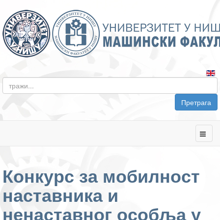
Претрага
Конкурс за мобилност
наставника и
ненаставног особља у