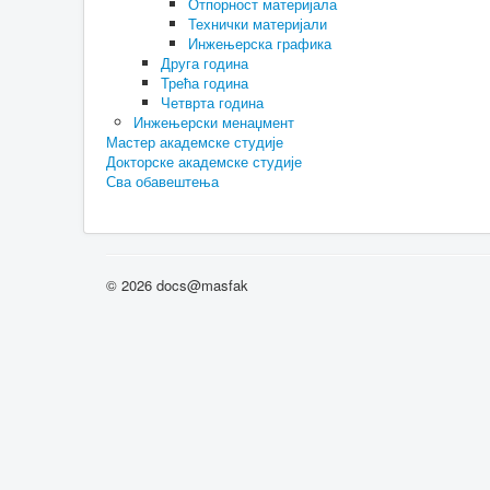
Отпорност материјала
Технички материјали
Инжењерска графика
Друга година
Трећа година
Четврта година
Инжењерски менаџмент
Мастер академске студије
Докторске академске студије
Сва обавештења
© 2026 docs@masfak