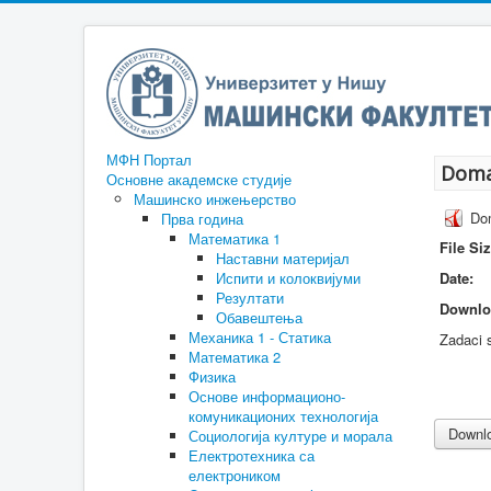
МФН Портал
Domac
Основне академске студије
Машинско инжењерство
Dom
Прва година
Математика 1
File Siz
Наставни материјал
Испити и колоквијуми
Date:
Резултати
Downlo
Обавештења
Механика 1 - Статика
Zadaci 
Математика 2
Физика
Основе информационо-
комуникационих технологија
Социологија културе и морала
Електротехника са
електроником