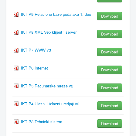
IKT P9 Relacione baze podataka 1. deo
Download
IKT P8 XML Veb klijent i server
Download
IKT P7 WWW v3
Download
IKT P6 Internet
Download
IKT P5 Racunarske mreze v2
Download
IKT P4 Ulazni i izlazni uredjaji v2
Download
IKT P3 Tehnicki sistem
Download