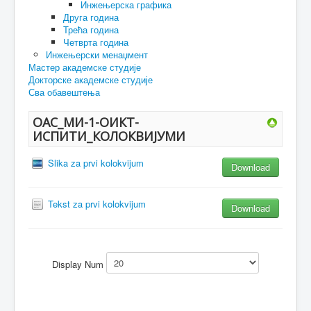
Инжењерска графика
Друга година
Трећа година
Четврта година
Инжењерски менаџмент
Мастер академске студије
Докторске академске студије
Сва обавештења
ОАС_МИ-1-ОИКТ-
ИСПИТИ_КОЛОКВИЈУМИ
Slika za prvi kolokvijum
Download
Tekst za prvi kolokvijum
Download
Display Num