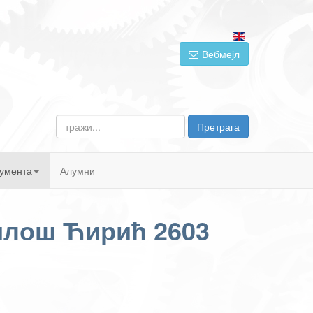
Вебмејл
тражи...
Претрага
умента
Алумни
илош Ћирић 2603