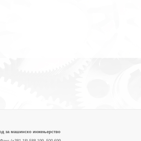
од за машинско инжењерство
Факс (+381 18) 588 199, 500 699