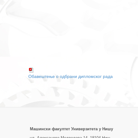
Обавештење о одбрани дипломског рада
Машински факултет Универзитетa у Нишу
ул. Александра Медведева 14, 18104 Ниш