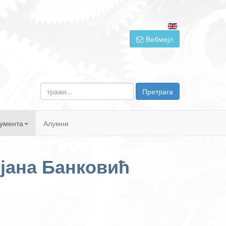
Вебмејл
тражи...
Претрага
умента
Алумни
јана Банковић