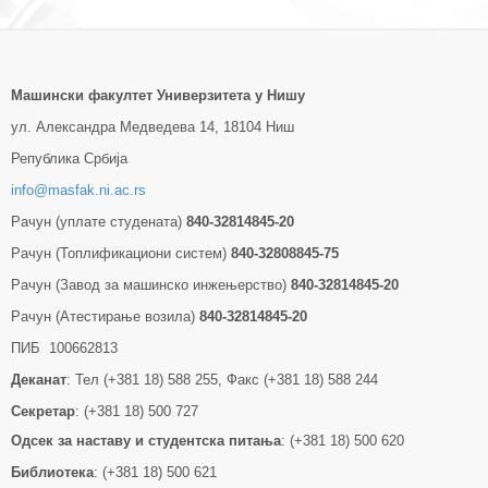
Машински факултет Универзитетa у Нишу
ул. Александра Медведева 14, 18104 Ниш
Република Србија
info@masfak.ni.ac.rs
Рачун (уплате студената)
840-32814845-20
Рачун (Топлификациони систем)
840-32808845-75
Рачун (Завод за машинско инжењерство)
840-32814845-20
Рачун (Атестирање возила)
840-32814845-20
ПИБ 100662813
Деканат
: Тел (+381 18) 588 255, Факс (+381 18) 588 244
Секретар
: (+381 18) 500 727
Одсек за наставу и студентска питања
: (+381 18) 500 620
Библиотека
: (+381 18) 500 621