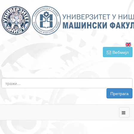
Вебмејл
Претрага