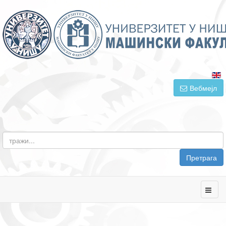
Вебмејл
Претрага