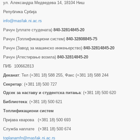
ул. Александра Медведева 14, 18104 Ниш
Република Србија
info@masfak.ni.ac.rs
Рачун (уплате студената)
840-32814845-20
Рачун (Топлификациони систем)
840-32808845-75
Рачун (Завод за машинско инжењерство)
840-32814845-20
Рачун (Атестирање возила)
840-32814845-20
ПИБ 100662813
Деканат
: Тел (+381 18) 588 255, Факс (+381 18) 588 244
Секретар
: (+381 18) 500 727
Одсек за наставу и студентска питања
: (+381 18) 500 620
Библиотека
: (+381 18) 500 621
Tоплификациони систем
Пријава кварова (+381 18) 500 693
Служба наплате (+381 18) 500 674
toplanamfn@masfak.ni.ac.rs