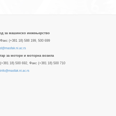
од за машинско инжењерство
Факс (+381 18) 588 199, 500 699
d@masfak.ni.ac.rs
тар за моторе и моторна возила
(+381 18) 500 692, Факс (+381 18) 500 710
tinfo@masfak.ni.ac.rs