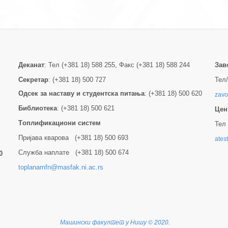
Деканат
: Тел (+381 18) 588 255, Факс (+381 18) 588 244
Зав
Секретар
: (+381 18) 500 727
Тел/
Одсек за наставу и студентска питања
: (+381 18) 500 620
zavo
Библиотека
: (+381 18) 500 621
Цен
Tоплификациони систем
Тел 
Пријава кварова (+381 18) 500 693
ates
Служба наплате (+381 18) 500 674
0
toplanamfn@masfak.ni.ac.rs
Машински факултет у Нишу
©
2020.