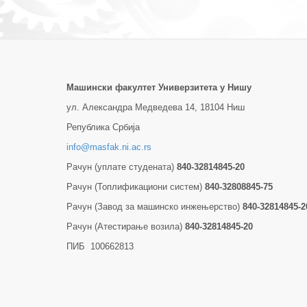
Машински факултет Универзитетa у Нишу
ул. Александра Медведева 14, 18104 Ниш
Република Србија
info@masfak.ni.ac.rs
Рачун (уплате студената)
840-32814845-20
Рачун (Топлификациони систем)
840-32808845-75
Рачун (Завод за машинско инжењерство)
840-32814845-2
Рачун (Атестирање возила)
840-32814845-20
ПИБ 100662813