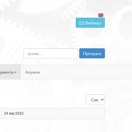
Вебмејл
тражи...
Претрага
умента
Алумни
Приказ
#
24 мај 2023