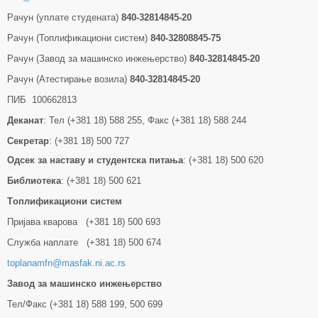
Рачун (уплате студената)
840-32814845-20
Рачун (Топлификациони систем)
840-32808845-75
Рачун (Завод за машинско инжењерство)
840-32814845-20
Рачун (Атестирање возила)
840-32814845-20
ПИБ 100662813
Деканат
: Тел (+381 18) 588 255, Факс (+381 18) 588 244
Секретар
: (+381 18) 500 727
Одсек за наставу и студентска питања
: (+381 18) 500 620
Библиотека
: (+381 18) 500 621
Tоплификациони систем
Пријава кварова (+381 18) 500 693
Служба наплате (+381 18) 500 674
toplanamfn@masfak.ni.ac.rs
Завод за машинско инжењерство
Тел/Факс (+381 18) 588 199, 500 699