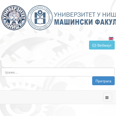
Вебмејл
Претрага