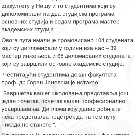
факултету у Нишу и то студентима који су
диполомирали на два студијска програма
основних студија и седам програма мастер
академских студија.
Овога пута имали је промовисано 104 студената
који су дипломирали у години иза нас – 39
мастер инжењера и 65 диломираних студената
који су завршили основне академске студије.
Честитајући студентима декан факултета
проф. др Горан Јаневски је истакао:
„Завршетак вашег школовања представља још
један почетак, почетак вашег професионалног
усавршавања. Диплома коју данас добијате
нека представља подстрек да на том путу
никада не станете “.