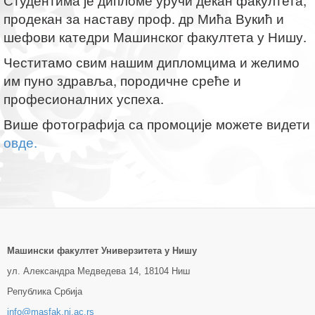
Студентима је дипломе уручи декан факултета,
продекан за наставу проф. др Мића Вукић и
шефови катедри Машинског факултета у Нишу.
Честитамо свим нашим дипломцима и желимо
им пуно здравља, породичне среће и
професионалних успеха.
Више фотографија са промоције можете видети
овде.
Машински факултет Универзитетa у Нишу
ул. Александра Медведева 14, 18104 Ниш
Република Србија
info@masfak.ni.ac.rs