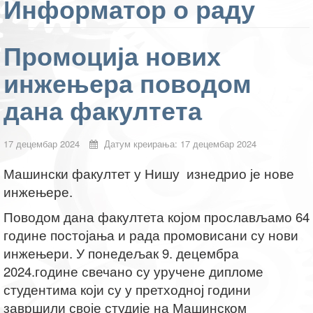
Информатор о раду
Промоција нових
инжењера поводом
дана факултета
17 децембар 2024
Датум креирања: 17 децембар 2024
Машински факултет у Нишу изнедрио је нове
инжењере.
Поводом дана факултета којом прослављамо 64
године постојања и рада промовисани су нови
инжењери. У понедељак 9. децембра
2024.године свечано су уручене дипломе
студентима који су у претходној години
завршили своје студије на Машинском