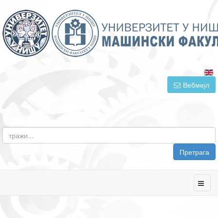
Вебмејл
Претрага