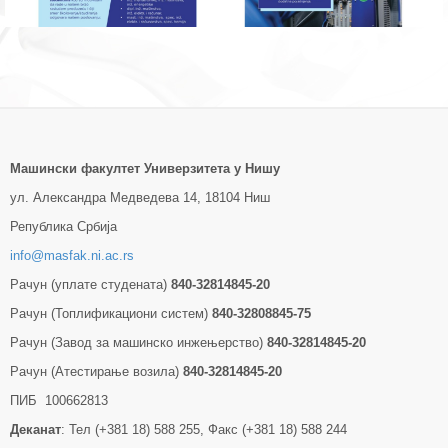
Машински факултет Универзитетa у Нишу
ул. Александра Медведева 14, 18104 Ниш
Република Србија
info@masfak.ni.ac.rs
Рачун (уплате студената)
840-32814845-20
Рачун (Топлификациони систем)
840-32808845-75
Рачун (Завод за машинско инжењерство)
840-32814845-20
Рачун (Атестирање возила)
840-32814845-20
ПИБ 100662813
Деканат
: Тел (+381 18) 588 255, Факс (+381 18) 588 244