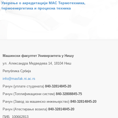
Уверење о акредитацији МАС Термотехника,
термоенергетика и процесна техника
Машински факултет Универзитетa у Нишу
ул. Александра Медведева 14, 18104 Ниш
Република Србија
info@masfak.ni.ac.rs
Рачун (уплате студената)
840-32814845-20
Рачун (Топлификациони систем)
840-32808845-75
Рачун (Завод за машинско инжењерство)
840-32814845-20
Рачун (Атестирање возила)
840-32814845-20
ПИБ 100662813