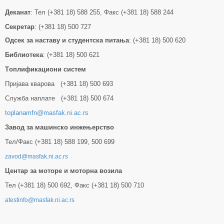
Деканат
: Тел (+381 18) 588 255, Факс (+381 18) 588 244
Секретар
: (+381 18) 500 727
Одсек за наставу и студентска питања
: (+381 18) 500 620
Библиотека
: (+381 18) 500 621
Tоплификациони систем
Пријава кварова (+381 18) 500 693
Служба наплате (+381 18) 500 674
toplanamfn@masfak.ni.ac.rs
Завод за машинско инжењерство
Тел/Факс (+381 18) 588 199, 500 699
zavod@masfak.ni.ac.rs
Центар за моторе и моторна возила
Тел (+381 18) 500 692, Факс (+381 18) 500 710
atestinfo@masfak.ni.ac.rs