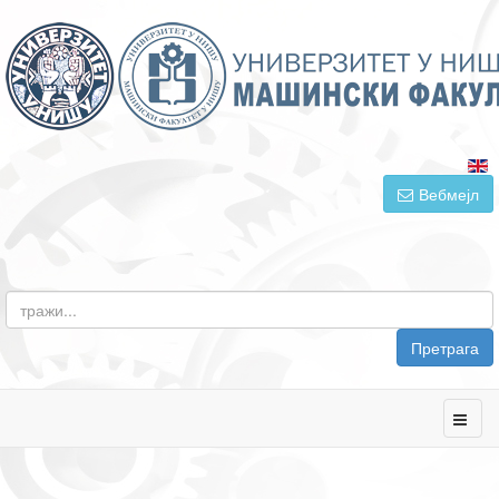
Вебмејл
Претрага