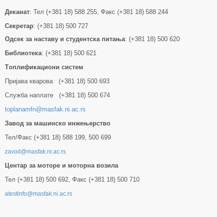
Деканат
: Тел (+381 18) 588 255, Факс (+381 18) 588 244
Секретар
: (+381 18) 500 727
Одсек за наставу и студентска питања
: (+381 18) 500 620
Библиотека
: (+381 18) 500 621
Tоплификациони систем
Пријава кварова (+381 18) 500 693
Служба наплате (+381 18) 500 674
toplanamfn@masfak.ni.ac.rs
Завод за машинско инжењерство
Тел/Факс (+381 18) 588 199, 500 699
zavod@masfak.ni.ac.rs
Центар за моторе и моторна возила
Тел (+381 18) 500 692, Факс (+381 18) 500 710
atestinfo@masfak.ni.ac.rs