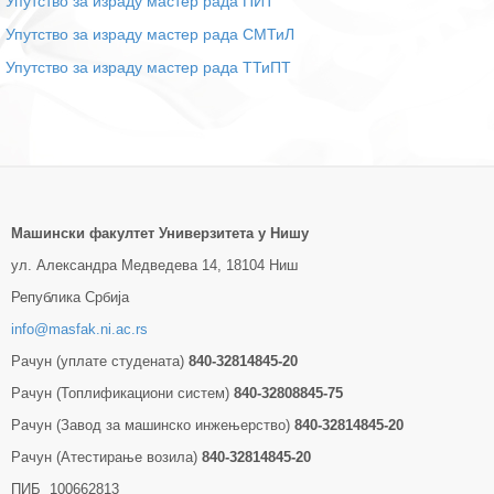
Упутство за израду мастер рада ПИТ
Упутство за израду мастер рада СМТиЛ
Упутство за израду мастер рада ТТиПТ
Машински факултет Универзитетa у Нишу
ул. Александра Медведева 14, 18104 Ниш
Република Србија
info@masfak.ni.ac.rs
Рачун (уплате студената)
840-32814845-20
Рачун (Топлификациони систем)
840-32808845-75
Рачун (Завод за машинско инжењерство)
840-32814845-20
Рачун (Атестирање возила)
840-32814845-20
ПИБ 100662813