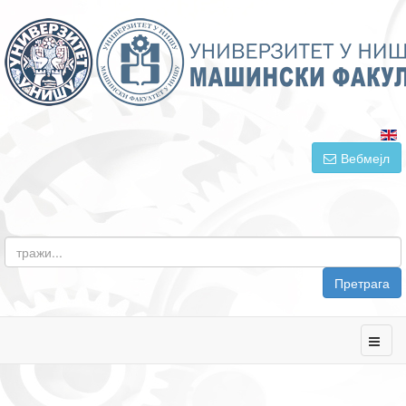
Вебмејл
Претрага