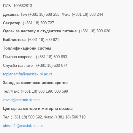
ПИБ 100662813
Деканат
: Тел (+381 18) 588 255, Факс (+381 18) 588 244
Секретар
: (+381 18) 500 727
Одсек за наставу и студентска питања
: (+381 18) 500 620
Библиотека
: (+381 18) 500 621
Tоплификациони систем
Пријава кварова (+381 18) 500 693
Служба наплате (+381 18) 500 674
toplanamfn@masfak.ni.ac.rs
Завод за машинско инжењерство
Тел/Факс (+381 18) 588 199, 500 699
zavod@masfak.ni.ac.rs
Центар за моторе и моторна возила
Тел (+381 18) 500 692, Факс (+381 18) 500 710
atestinfo@masfak.ni.ac.rs