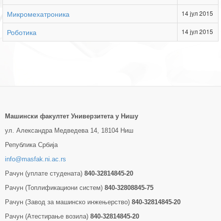
Микромехатроника
14 јул 2015
Роботика
14 јул 2015
Машински факултет Универзитетa у Нишу
ул. Александра Медведева 14, 18104 Ниш
Република Србија
info@masfak.ni.ac.rs
Рачун (уплате студената)
840-32814845-20
Рачун (Топлификациони систем)
840-32808845-75
Рачун (Завод за машинско инжењерство)
840-32814845-20
Рачун (Атестирање возила)
840-32814845-20