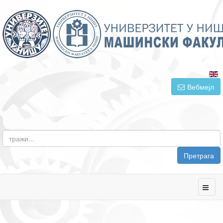
Вебмејл
Претрага