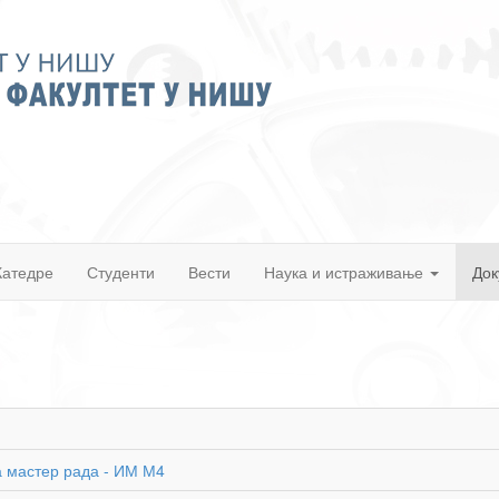
Катедре
Студенти
Вести
Наука и истраживање
Док
а мастер рада - ИМ М4