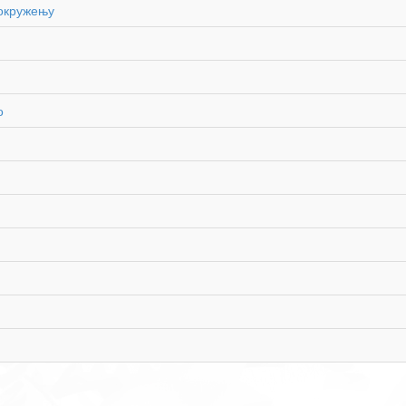
окружењу
о