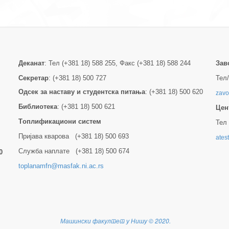
Деканат
: Тел (+381 18) 588 255, Факс (+381 18) 588 244
Зав
Секретар
: (+381 18) 500 727
Тел/
Одсек за наставу и студентска питања
: (+381 18) 500 620
zavo
Библиотека
: (+381 18) 500 621
Цен
Tоплификациони систем
Тел 
Пријава кварова (+381 18) 500 693
ates
Служба наплате (+381 18) 500 674
0
toplanamfn@masfak.ni.ac.rs
Машински факултет у Нишу
©
2020.