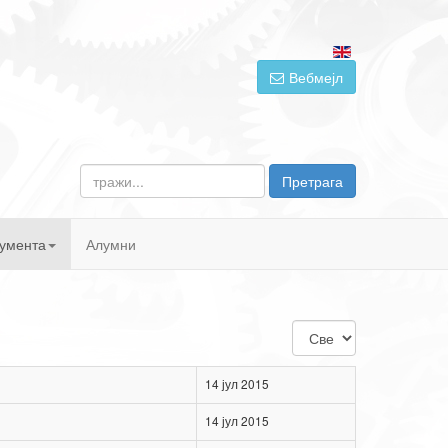
Вебмејл
тражи...
Претрага
умента
Алумни
Приказ
#
14 јул 2015
14 јул 2015