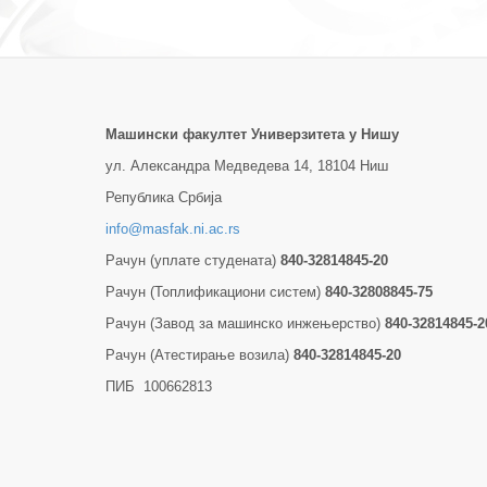
Машински факултет Универзитетa у Нишу
ул. Александра Медведева 14, 18104 Ниш
Република Србија
info@masfak.ni.ac.rs
Рачун (уплате студената)
840-32814845-20
Рачун (Топлификациони систем)
840-32808845-75
Рачун (Завод за машинско инжењерство)
840-32814845-2
Рачун (Атестирање возила)
840-32814845-20
ПИБ 100662813