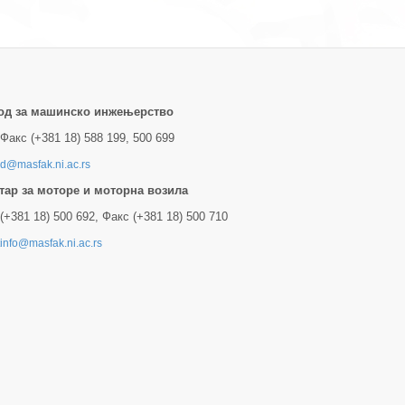
од за машинско инжењерство
Факс (+381 18) 588 199, 500 699
d@masfak.ni.ac.rs
тар за моторе и моторна возила
(+381 18) 500 692, Факс (+381 18) 500 710
tinfo@masfak.ni.ac.rs