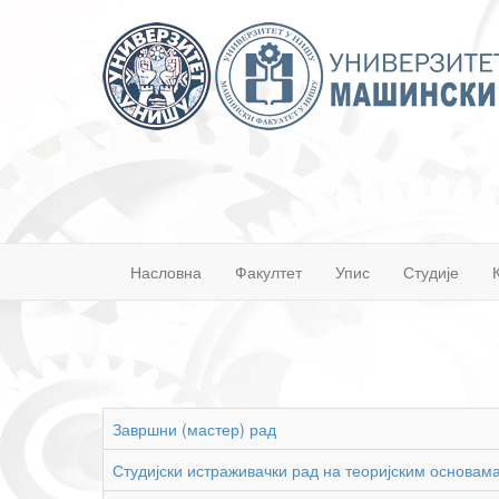
Насловна
Факултет
Упис
Студије
Завршни (мастер) рад
Студијски истраживачки рад на теоријским основам